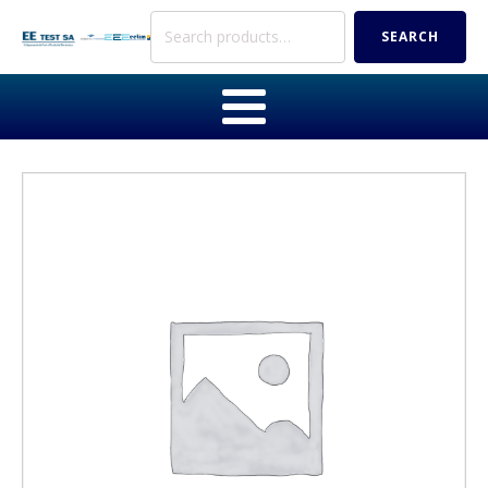
Search
SEARCH
for: