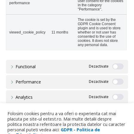
user consent for the cookies
performance
in the category
"Performance".
The cookie is set by the
GDPR Cookie Consent
plugin and is used to store
viewed_cookie_policy
11 months
whether or not user has
consented to the use of
cookies. It does not store
any personal data.
Functional
Performance
Analytics
Advertisement
Folosim cookies pentru a va oferi o experienta cat mai
placuta pe site-ul eetest.ro. Mai multe detalii despre
politica noastra referitoare la protectia datelor cu caracter
Others
personal puteti vedea aici:
GDPR - Politica de