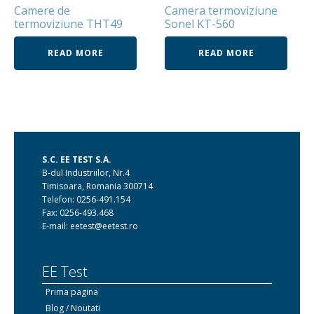
Camere de
Camera termoviziune
termoviziune THT49
Sonel KT-560
READ MORE
READ MORE
S.C. EE TEST S.A.
B-dul Industriilor, Nr.4
Timisoara, Romania 300714
Telefon: 0256-491.154
Fax: 0256-493.468
E-mail: eetest@eetest.ro
EE Test
Prima pagina
Blog / Noutati