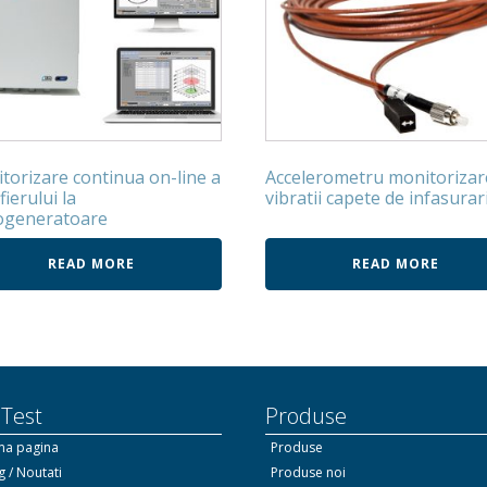
torizare continua on-line a
Accelerometru monitorizar
fierului la
vibratii capete de infasurar
ogeneratoare
READ MORE
READ MORE
 Test
Produse
ma pagina
Produse
g / Noutati
Produse noi