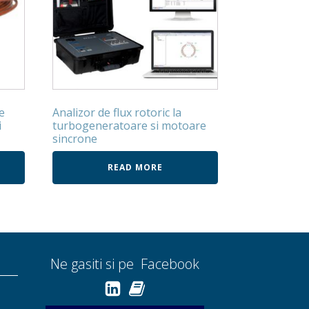
e
Analizor de flux rotoric la
i
turbogeneratoare si motoare
sincrone
READ MORE
Ne gasiti si pe Facebook