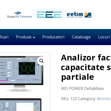
ficari
Produse
Producatori
Cataloage
Locuri
Analizor fac
capacitate s
partiale
IRIS POWER DeltaMaxx
SKU:
122
Category:
Monitor