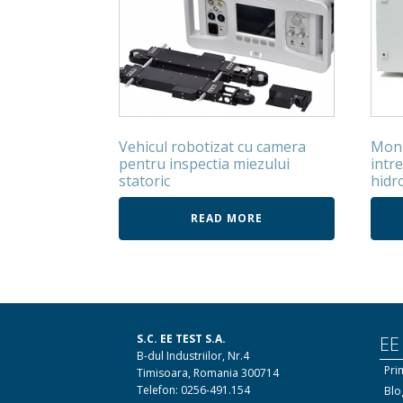
Vehicul robotizat cu camera
Moni
pentru inspectia miezului
intre
statoric
hidr
READ MORE
S.C. EE TEST S.A.
EE
B-dul Industriilor, Nr.4
Pri
Timisoara, Romania 300714
Telefon: 0256-491.154
Blo