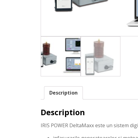
Description
Description
IRIS POWER DeltaMaxx este un sistem digital
infasurarile generatoarelor si motoa