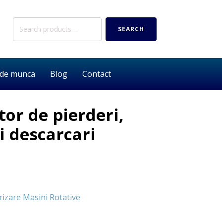
Search
SEARCH
for:
 de munca
Blog
Contact
tor de pierderi,
i descarcari
izare Masini Rotative