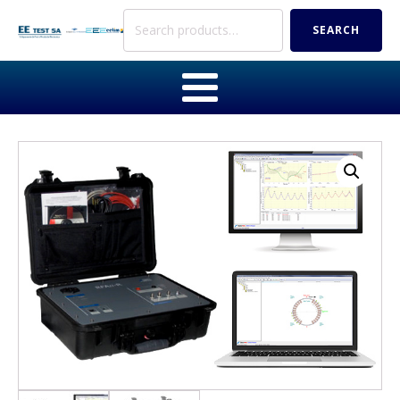
Search
SEARCH
for: