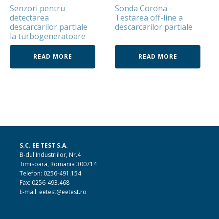
Senzori pentru
Sonda Corona -
detectarea
Testarea off-line a
descarcarilor partiale
descarcarilor partiale
la turbogeneratoare
READ MORE
READ MORE
S.C. EE TEST S.A.
B-dul Industriilor, Nr.4
Timisoara, Romania 300714
Telefon: 0256-491.154
Fax: 0256-493.468
E-mail: eetest@eetest.ro