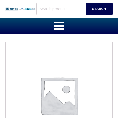
Search
SEARCH
for: