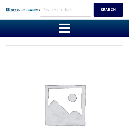
Search
SEARCH
for: