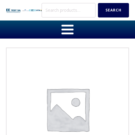
Search
SEARCH
for: