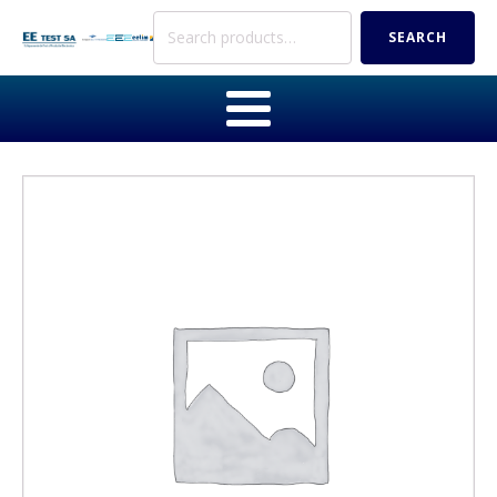
Search
SEARCH
for: