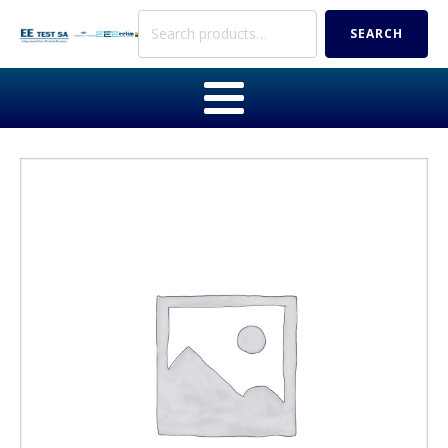
Search
SEARCH
for: