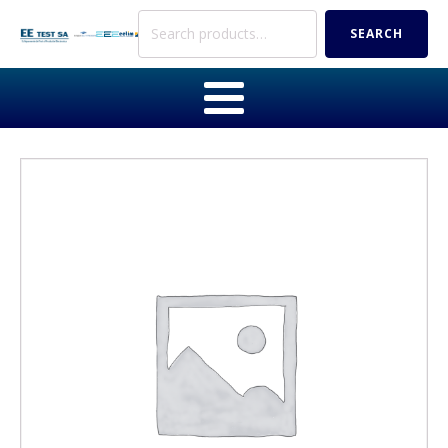
Search
SEARCH
for: