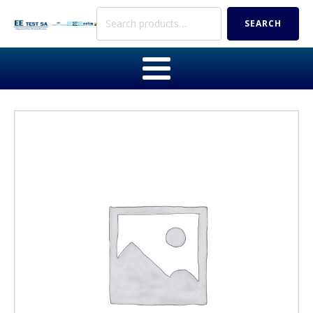
Search
SEARCH
for: