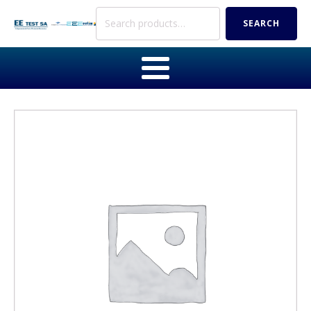
Search
SEARCH
for: