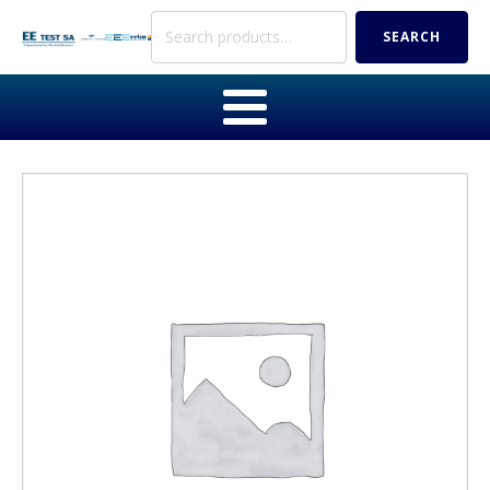
Search
SEARCH
for: