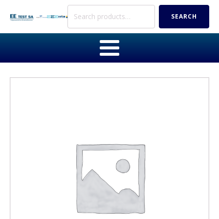
Search
SEARCH
for: