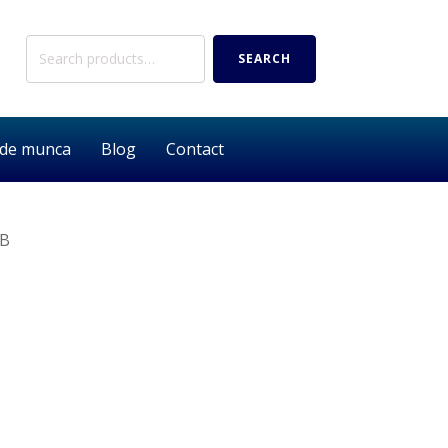
Search
SEARCH
for:
 de munca
Blog
Contact
SB