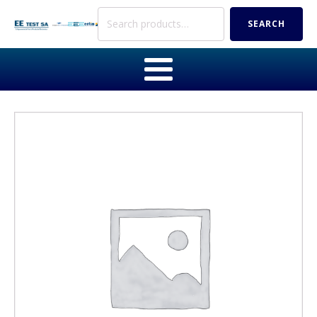
Search
SEARCH
for: