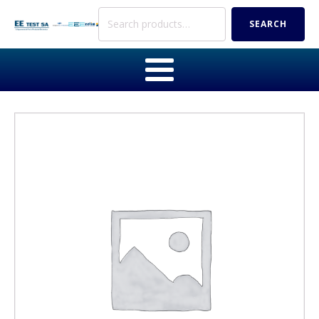
Search
SEARCH
for: