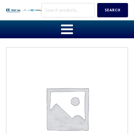
Search
SEARCH
for: