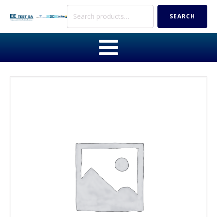
Search
SEARCH
for: