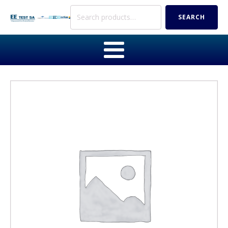
Search
SEARCH
for: