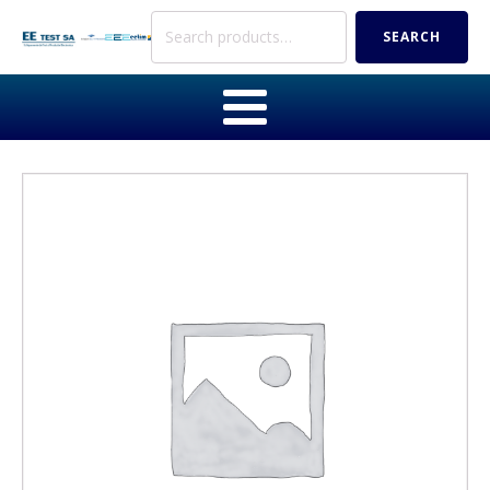
Search
SEARCH
for: