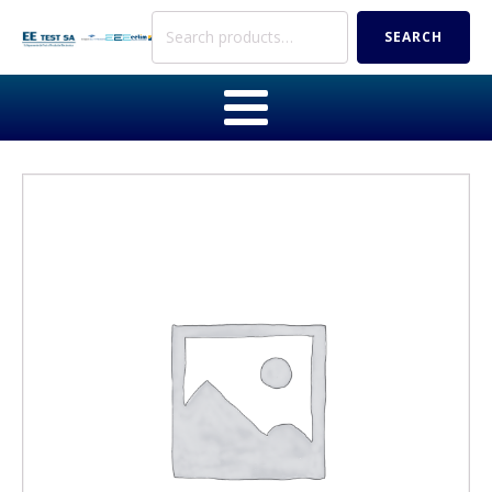
Search
SEARCH
for: