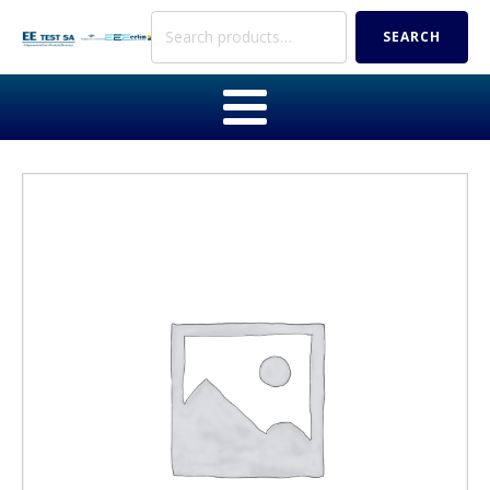
Search
SEARCH
for: