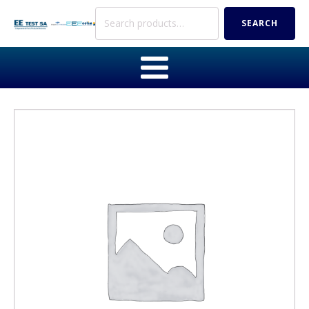
Search
SEARCH
for: