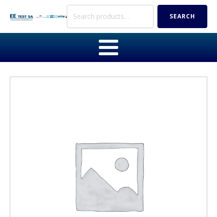
Search
SEARCH
for: