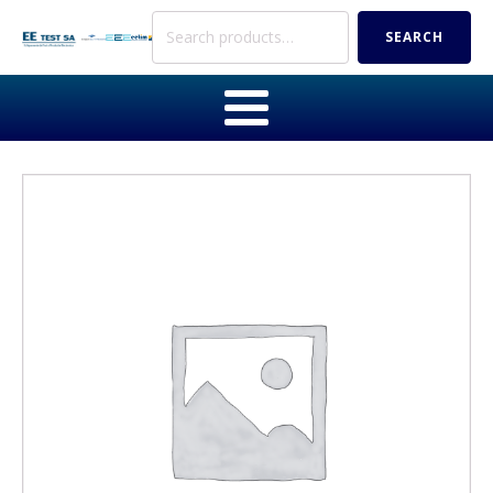
Search
SEARCH
for: