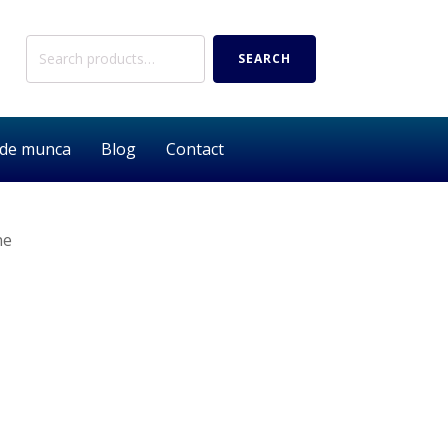
Search
SEARCH
for:
 de munca
Blog
Contact
ne