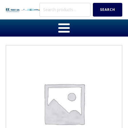
Search
SEARCH
for: