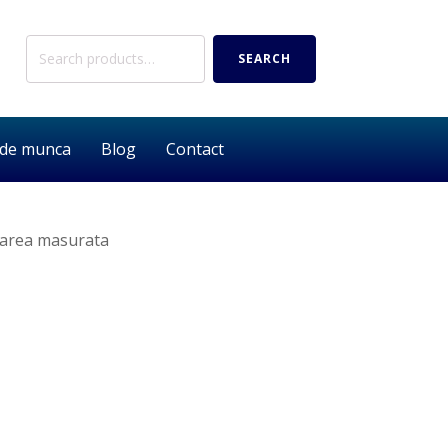
Search
SEARCH
for:
 de munca
Blog
Contact
loarea masurata