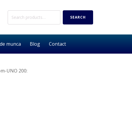
Search
SEARCH
for:
 de munca
Blog
Contact
com-UNO 200: