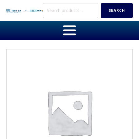
Search
SEARCH
for: