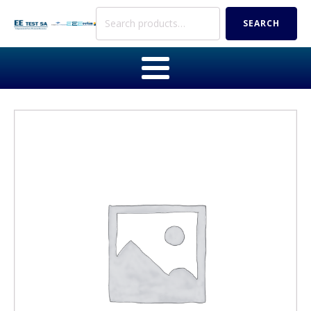
Search
SEARCH
for: