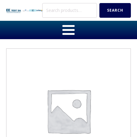
Search
SEARCH
for: