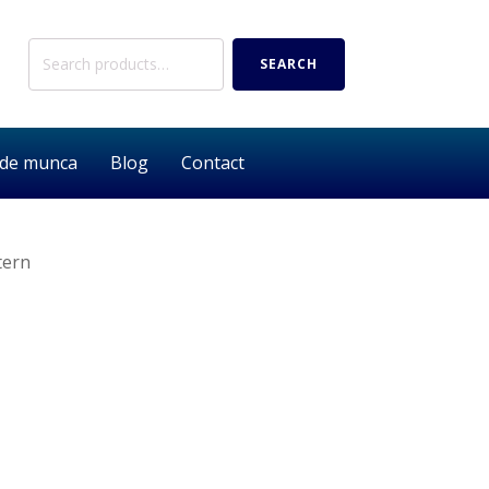
Search
SEARCH
for:
 de munca
Blog
Contact
tern