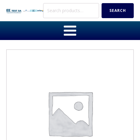
Search
SEARCH
for: