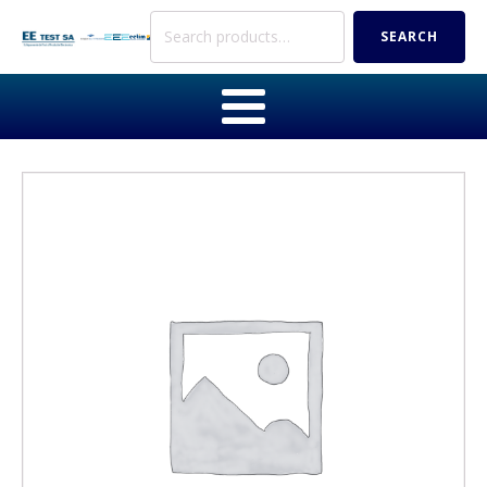
Search
SEARCH
for: