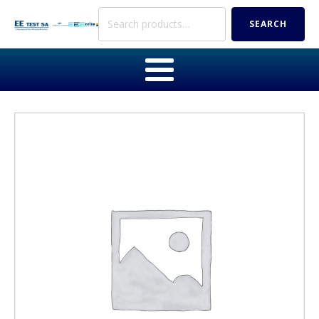
Search
SEARCH
for: