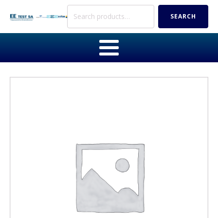
Search
SEARCH
for: