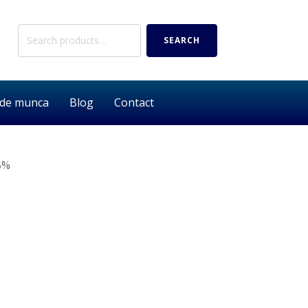
Search
SEARCH
for:
 de munca
Blog
Contact
5%