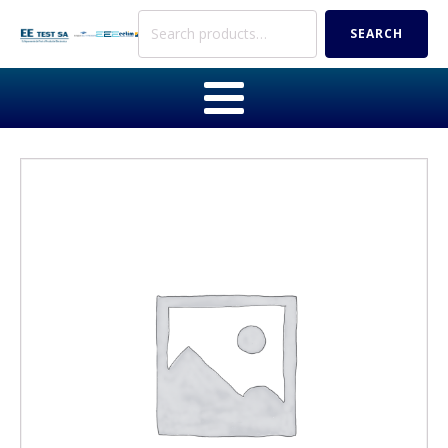
Search
SEARCH
for: