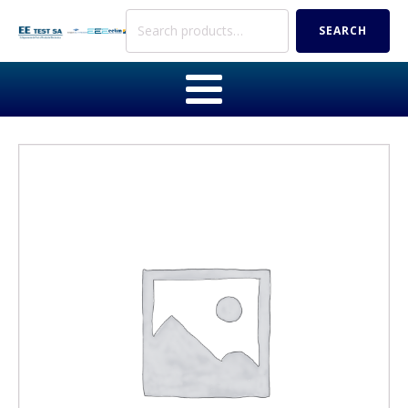
Search
SEARCH
for: