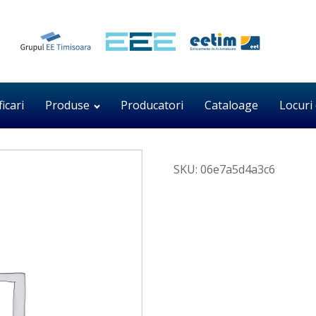
ficari
Produse
Producatori
Cataloage
Locuri
SKU:
06e7a5d4a3c6