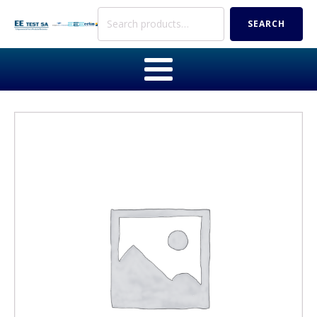
Search
SEARCH
for: