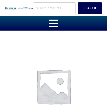
Search
SEARCH
for: