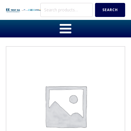
Search
SEARCH
for: