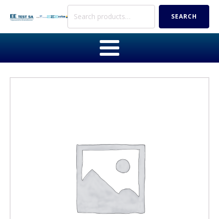
Search
SEARCH
for: