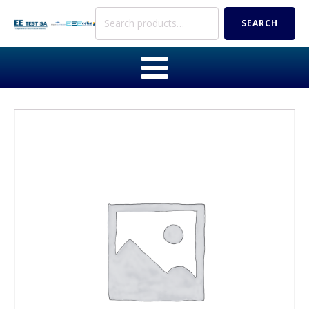
Search
SEARCH
for: