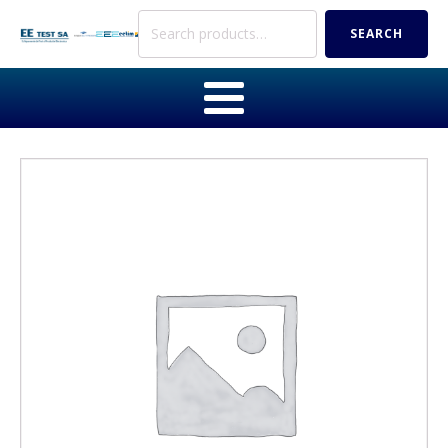
Search
SEARCH
for: