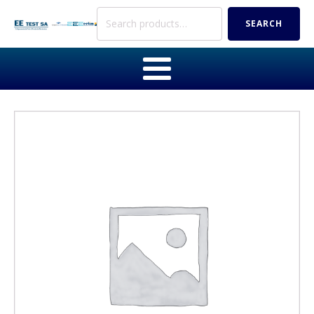
Search
SEARCH
for: