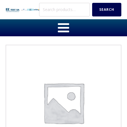
Search
SEARCH
for: