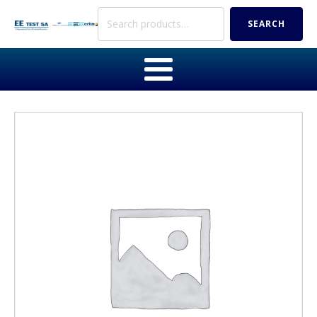
Search
SEARCH
for: